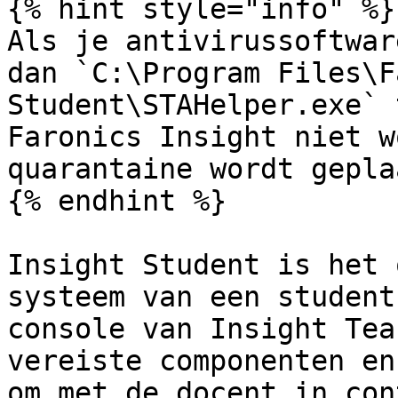
{% hint style="info" %}

Als je antivirussoftwar
dan `C:\Program Files\F
Student\STAHelper.exe` 
Faronics Insight niet w
quarantaine wordt gepla
{% endhint %}

Insight Student is het 
systeem van een student
console van Insight Tea
vereiste componenten en
om met de docent in con