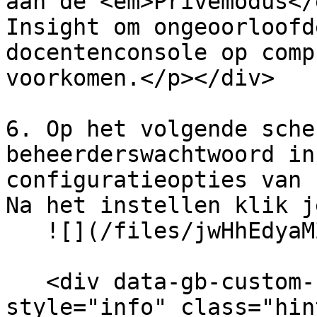
aan de <em>Privémodus</
Insight om ongeoorloofd
docentenconsole op comp
voorkomen.</p></div>

6. Op het volgende sche
beheerderswachtwoord in
configuratieopties van 
Na het instellen klik j
   ![](/files/jwHhEdyaMZyQPBEfSXa3)\ <br>

   <div data-gb-custom-block data-tag="hint" data-
style="info" class="hin