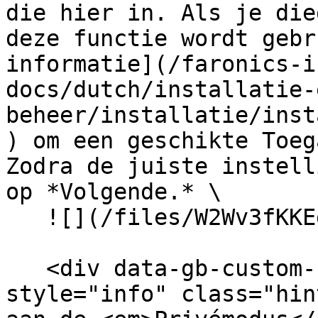
die hier in. Als je die
deze functie wordt gebr
informatie](/faronics-i
docs/dutch/installatie-
beheer/installatie/inst
) om een geschikte Toeg
Zodra de juiste instell
op *Volgende.* \

   ![](/files/W2Wv3fKKEg5xvhBXimrR)<br>

   <div data-gb-custom-block data-tag="hint" data-
style="info" class="hin