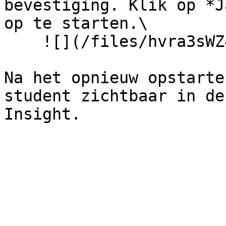
bevestiging. Klik op *J
op te starten.\

    ![](/files/hvra3sWZ44x8dwrHWYxJ)

Na het opnieuw opstarte
student zichtbaar in de