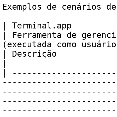
Exemplos de cenários de
| Terminal.app                                                                                                                   
| Ferramenta de gerenci
(executada como usuário 'root')                                                               
| Descrição                                                                                                                                        
|

| ---------------------
-----------------------
-----------------------
-----------------------
-----------------------