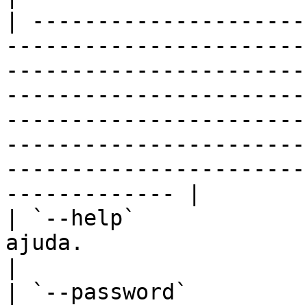
| ---------------------
-----------------------
-----------------------
-----------------------
-----------------------
-----------------------
-----------------------
------------- |

| `--help`             
ajuda.                                                                                                                                                                                                                                                                                                                        
|

| `--password`         