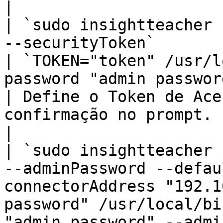
|

| `sudo insightteacher 
--securityToken`                                                              
| `TOKEN="token" /usr/l
password "admin password" --securityToken --env`          
| Define o Token de Ace
confirmação no prompt.                                                                             
|

| `sudo insightteacher 
--adminPassword --defau
connectorAddress "192.1
password" /usr/local/bi
"admin password" --admi