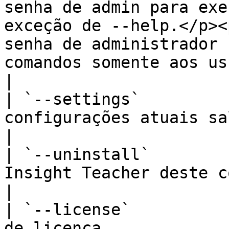
senha de admin para exe
exceção de --help.</p><
senha de administrador 
comandos somente aos usuários autorizados.</p>                                       
|

| `--settings`         
configurações atuais salvas no computador.                                                                                                                                      
|

| `--uninstall`        
Insight Teacher deste computador.                                                                                                                                                                                            
|

| `--license`          
de licença.                                                                                                                                                                                                                                                                                                               