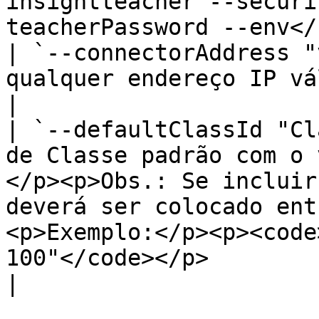
insightteacher --securi
teacherPassword --env</
| `--connectorAddress "
qualquer endereço IP válido.                                                                                                                                                                                                                                      
|

| `--defaultClassId "Cl
de Classe padrão com o 
</p><p>Obs.: Se incluir
deverá ser colocado ent
<p>Exemplo:</p><p><code
100"</code></p>                                                                                                             
|
