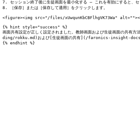
7. セッション終了後に生徒画面を最小化する – これを有効にすると、
8. ［保存］または［保存して適用］をクリックします。

<figure><img src="/files/xUwqunKbCBFlhgVK73Wa" alt=""><
{% hint style="success" %}

画面共有設定が正しく設定されました。教師画面および生徒画面の共有方法の例については、[画
ding/rokku.md)および[生徒画面の共有](/faronics-insight-docs/