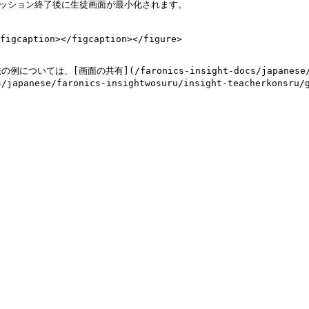
セッション終了後に生徒画面が最小化されます。

figcaption></figcaption></figure>

面の共有](/faronics-insight-docs/japanese/faronics
japanese/faronics-insightwosuru/insight-teacherkons