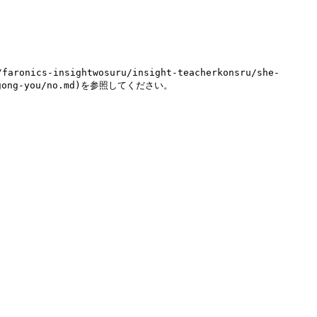
-insightwosuru/insight-teacherkonsru/she-
ru/gong-you/no.md)を参照してください。
