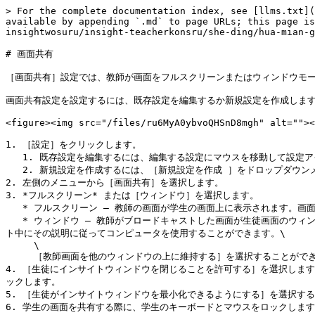
> For the complete documentation index, see [llms.txt](
available by appending `.md` to page URLs; this page is
insightwosuru/insight-teacherkonsru/she-ding/hua-mian-g
# 画面共有

［画面共有］設定では、教師が画面をフルスクリーンまたはウィンドウモー
画面共有設定を設定するには、既存設定を編集するか新規設定を作成します
<figure><img src="/files/ru6MyA0ybvoQHSnD8mgh" alt=""><
1. ［設定］をクリックします。

   1. 既存設定を編集するには、編集する設定にマウスを移動して設定アイコン![](/files/t35JEOpV1QT6gpiZ8xKi)をクリックします。または、

   2. 新規設定を作成するには、［新規設定を作成 ］をドロップダウンメニューから選択します。

2. 左側のメニューから［画面共有］を選択します。

3. *フルスクリーン* または［ウィンドウ］を選択します。

   * フルスクリーン – 教師の画面が学生の画面上に表示されます。画面共有時、生徒はマウスとキーボードをコントロールすることができません。

   * ウィンドウ – 教師がブロードキャストした画面が生徒画面のウィンドウに表示されます。学生はウィンドウのサイズを変更したり、教師の説明に従って作業することができます。この場合、生徒は教師のブロードキャス
ト中にその説明に従ってコンピュータを使用することができます。\

     \

     ［教師画面を他のウィンドウの上に維持する］を選択することができます。このオプションでは、他のアプリケーションが起動した場合でも教師画面のウィンドウが隠れることを防ぎます。

4. ［生徒にインサイトウィンドウを閉じることを許可する］を選択しま
ックします。

5. ［生徒がインサイトウィンドウを最小化できるようにする］を選択する 
6. 学生の画面を共有する際に、学生のキーボードとマウスをロックします 