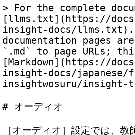
> For the complete docu
[llms.txt](https://docs
insight-docs/llms.txt).
documentation pages are
`.md` to page URLs; thi
[Markdown](https://docs
insight-docs/japanese/f
insightwosuru/insight-t
# オーディオ

［オーディオ］設定では、教