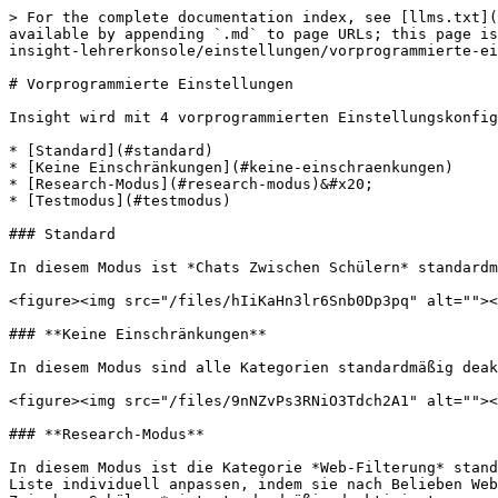
> For the complete documentation index, see [llms.txt](
available by appending `.md` to page URLs; this page is
insight-lehrerkonsole/einstellungen/vorprogrammierte-ei
# Vorprogrammierte Einstellungen

Insight wird mit 4 vorprogrammierten Einstellungskonfig
* [Standard](#standard)

* [Keine Einschränkungen](#keine-einschraenkungen)

* [Research-Modus](#research-modus)&#x20;

* [Testmodus](#testmodus)

### Standard

In diesem Modus ist *Chats Zwischen Schülern* standardm
<figure><img src="/files/hIiKaHn3lr6Snb0Dp3pq" alt=""><
### **Keine Einschränkungen**

In diesem Modus sind alle Kategorien standardmäßig deak
<figure><img src="/files/9nNZvPs3RNiO3Tdch2A1" alt=""><
### **Research-Modus**

In diesem Modus ist die Kategorie *Web-Filterung* stand
Liste individuell anpassen, indem sie nach Belieben Web