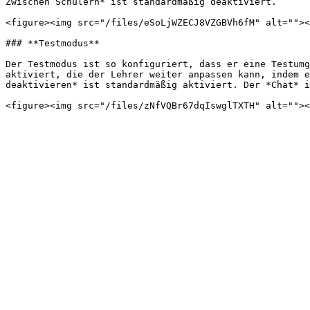
Zwischen Schülern* ist standardmäßig deaktiviert.

<figure><img src="/files/eSoLjWZECJ8VZGBVh6fM" alt=""><
### **Testmodus**

Der Testmodus ist so konfiguriert, dass er eine Testumg
aktiviert, die der Lehrer weiter anpassen kann, indem e
deaktivieren* ist standardmäßig aktiviert. Der *Chat* i