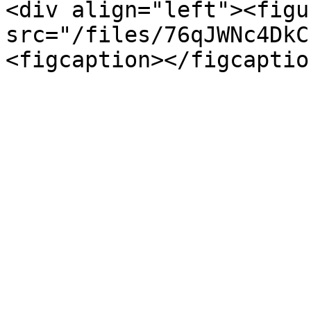
<div align="left"><figu
src="/files/76qJWNc4DkC