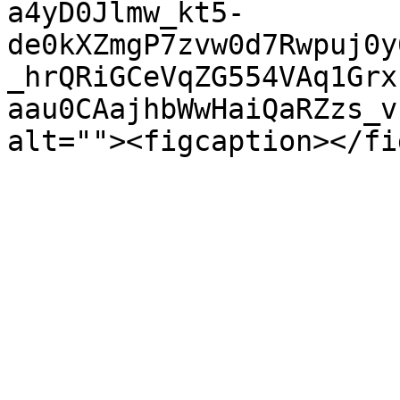
a4yD0Jlmw_kt5-
de0kXZmgP7zvw0d7Rwpuj0y
_hrQRiGCeVqZG554VAq1Grx
aau0CAajhbWwHaiQaRZzs_v