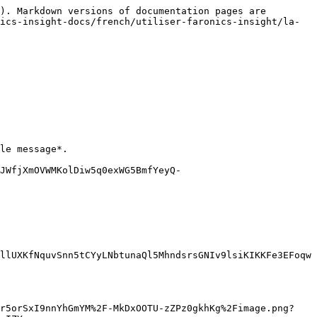
). Markdown versions of documentation pages are 
ics-insight-docs/french/utiliser-faronics-insight/la-
le message*.

JWfjXmOVWMKolDiw5q0exWG5BmfYeyQ-
llUXKfNquvSnn5tCYyLNbtunaQl5MhndsrsGNIv9lsiKIKKFe3EFoqw
Dr5orSxI9nnYhGmYM%2F-MkDxOOTU-zZPz0gkhKg%2Fimage.png?