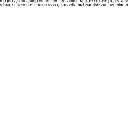
https://lh6.googleusercontent.com/-0pg_RrEm7QmGjB_l6Iaav