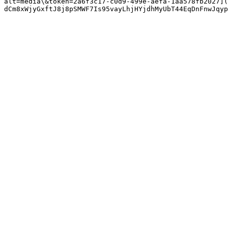
alt=media\&token=2a6f3c17-c0d9-499e-aefa-1aa578fb2027](