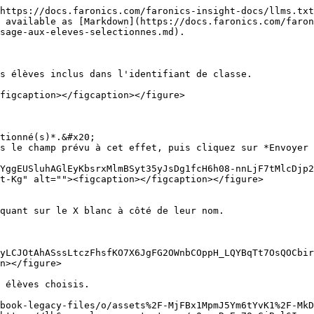
https://docs.faronics.com/faronics-insight-docs/llms.txt
 available as [Markdown](https://docs.faronics.com/faron
sage-aux-eleves-selectionnes.md).

s élèves inclus dans l'identifiant de classe.

figcaption></figcaption></figure>

tionné(s)*.&#x20;

s le champ prévu à cet effet, puis cliquez sur *Envoyer 
YggEUSluhAGlEyKbsrxMlmBSyt35yJsDg1fcH6h08-nnLjF7tMlcDjp2
t-Kg" alt=""><figcaption></figcaption></figure>

quant sur le X blanc à côté de leur nom.

yLCJOtAhASssLtczFhsfKO7X6JgFG2OWnbCOppH_LQYBqTt7OsQOCbir
n></figure>

 élèves choisis.

book-legacy-files/o/assets%2F-MjFBx1MpmJ5Ym6tYvK1%2F-Mk