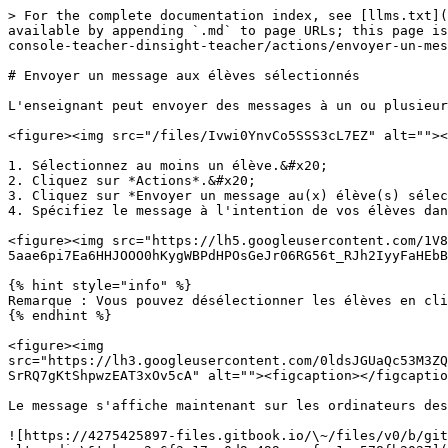
> For the complete documentation index, see [llms.txt](
available by appending `.md` to page URLs; this page is
console-teacher-dinsight-teacher/actions/envoyer-un-mes
# Envoyer un message aux élèves sélectionnés

L'enseignant peut envoyer des messages à un ou plusieur
<figure><img src="/files/Ivwi0YnvCo5SSS3cL7EZ" alt=""><
1. Sélectionnez au moins un élève.&#x20;

2. Cliquez sur *Actions*.&#x20;

3. Cliquez sur *Envoyer un message au(x) élève(s) sélec
4. Spécifiez le message à l'intention de vos élèves dan
<figure><img src="https://lh5.googleusercontent.com/1V8
5aae6pi7Ea6HHJOOO0hKygWBPdHPOsGeJr06RG56t_RJh2IyyFaHEbB
{% hint style="info" %}

Remarque : Vous pouvez désélectionner les élèves en cli
{% endhint %}

<figure><img 
src="https://lh3.googleusercontent.com/0ldsJGUaQc53M3ZQ
SrRQ7gKtShpwzEAT3xOv5cA" alt=""><figcaption></figcaptio
Le message s'affiche maintenant sur les ordinateurs des
![https://4275425897-files.gitbook.io/\~/files/v0/b/git