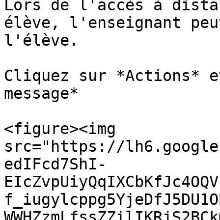
Lors de l'accès à dista
élève, l'enseignant peu
l'élève.

Cliquez sur *Actions* e
message*

<figure><img 
src="https://lh6.google
edIFcd7ShI-
EIcZvpUiyQqIXCbKfJc4OQV
f_iugylcppg5YjeDfJ5DU1O
WWHZzmLfssZZilIKRjS2BCk