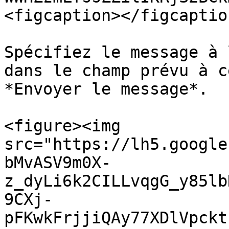
<figcaption></figcaptio
Spécifiez le message à 
dans le champ prévu à c
*Envoyer le message*.

<figure><img 
src="https://lh5.google
bMvASV9m0X-
z_dyLi6k2CILLvqgG_y85lb
9CXj-
pFKwkFrjjiQAy77XDlVpckt