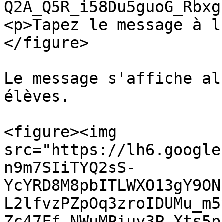
Q2A_Q5R_i58Du5guoG_Rbxg
<p>Tapez le message à l
</figure>

Le message s'affiche al
élèves.

<figure><img 
src="https://lh6.google
n9m7SIiTYQ2sS-
YcYRD8M8pbITLWXO13gY9ON
L2lfvzPZpOq3zroIDUMu_m5
Zc47Ff-NWuMPiuy3P_Xts5p