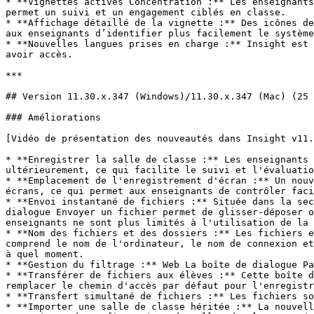
* **Vignettes actives Concentration :** Les enseignants
permet un suivi et un engagement ciblés en classe.

* **Affichage détaillé de la vignette :** Des icônes de
aux enseignants d’identifier plus facilement le système
* **Nouvelles langues prises en charge :** Insight est 
avoir accès.

***

## Version 11.30.x.347 (Windows)/11.30.x.347 (Mac) (25 
### Améliorations

[Vidéo de présentation des nouveautés dans Insight v11.
* **Enregistrer la salle de classe :** Les enseignants 
ultérieurement, ce qui facilite le suivi et l'évaluatio
* **Emplacement de l'enregistrement d'écran :** Un nouv
écrans, ce qui permet aux enseignants de contrôler faci
* **Envoi instantané de fichiers :** Située dans la sec
dialogue Envoyer un fichier permet de glisser-déposer o
enseignants ne sont plus limités à l'utilisation de la 
* **Nom des fichiers et des dossiers :** Les fichiers e
comprend le nom de l'ordinateur, le nom de connexion et
à quel moment.

* **Gestion du filtrage :** Web La boîte de dialogue Pa
* **Transférer de fichiers aux élèves :** Cette boîte d
remplacer le chemin d'accès par défaut pour l'enregistr
* **Transfert simultané de fichiers :** Les fichiers so
* **Importer une salle de classe héritée :** La nouvell