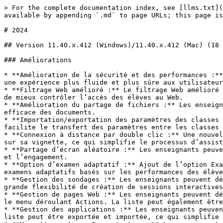
> For the complete documentation index, see [llms.txt](
available by appending `.md` to page URLs; this page is
# 2024

## Version 11.40.x.412 (Windows)/11.40.x.412 (Mac) (18 
### Améliorations

* **Amélioration de la sécurité et des performances :**
une expérience plus fluide et plus sûre aux utilisateur
* **Filtrage Web amélioré :** Le filtrage Web amélioré 
de mieux contrôler l’accès des élèves au Web.

* **Amélioration du partage de fichiers :** Les enseign
efficace des documents.

* **Importation/exportation des paramètres des classes 
facilite le transfert des paramètres entre les classes 
* **Connexion à distance par double clic :** Une nouvel
sur sa vignette, ce qui simplifie le processus d’assist
* **Partage d’écran aléatoire :** Les enseignants peuve
et l’engagement.

* **Option d’examen adaptatif :** Ajout de l’option Exa
examens adaptatifs basés sur les performances des élève
* **Gestion des sondages :** Les enseignants peuvent dé
grande flexibilité de création de sessions interactives
* **Gestion de pages Web :** Les enseignants peuvent dé
le menu déroulant Actions. La liste peut également être
* **Gestion des applications :** Les enseignants peuven
liste peut être exportée et importée, ce qui simplifie 