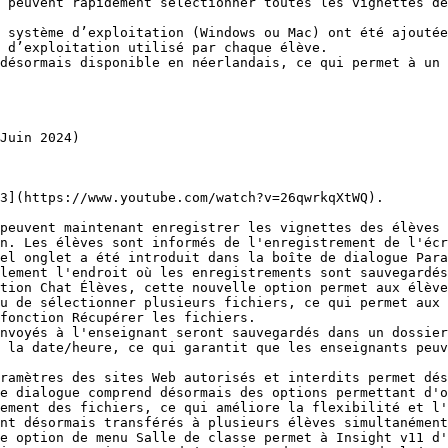
 peuvent rapidement sélectionner toutes les vignettes de
 système d’exploitation (Windows ou Mac) ont été ajoutée
 d’exploitation utilisé par chaque élève.

désormais disponible en néerlandais, ce qui permet à un 
Juin 2024)

3](https://www.youtube.com/watch?v=26qwrkqXtWQ).

peuvent maintenant enregistrer les vignettes des élèves 
n. Les élèves sont informés de l'enregistrement de l'écr
el onglet a été introduit dans la boîte de dialogue Para
lement l'endroit où les enregistrements sont sauvegardés
tion Chat Élèves, cette nouvelle option permet aux élève
u de sélectionner plusieurs fichiers, ce qui permet aux 
fonction Récupérer les fichiers.

nvoyés à l'enseignant seront sauvegardés dans un dossier
 la date/heure, ce qui garantit que les enseignants peuv
ramètres des sites Web autorisés et interdits permet dés
e dialogue comprend désormais des options permettant d'o
ement des fichiers, ce qui améliore la flexibilité et l'
nt désormais transférés à plusieurs élèves simultanément
e option de menu Salle de classe permet à Insight v11 d'