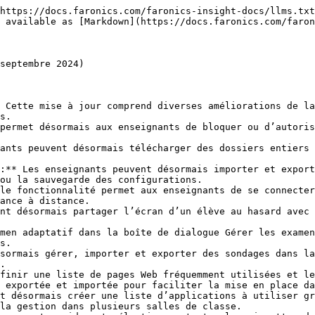
https://docs.faronics.com/faronics-insight-docs/llms.txt
 available as [Markdown](https://docs.faronics.com/faron
septembre 2024)

 Cette mise à jour comprend diverses améliorations de la
s.

permet désormais aux enseignants de bloquer ou d’autoris
ants peuvent désormais télécharger des dossiers entiers 
:** Les enseignants peuvent désormais importer et export
ou la sauvegarde des configurations.

le fonctionnalité permet aux enseignants de se connecter
ance à distance.

nt désormais partager l’écran d’un élève au hasard avec 
men adaptatif dans la boîte de dialogue Gérer les examen
s.

sormais gérer, importer et exporter des sondages dans la
.

finir une liste de pages Web fréquemment utilisées et le
 exportée et importée pour faciliter la mise en place da
t désormais créer une liste d’applications à utiliser gr
la gestion dans plusieurs salles de classe.
