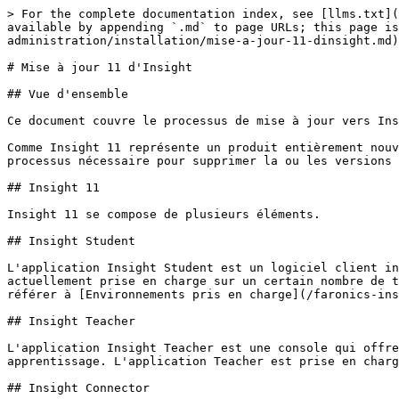
> For the complete documentation index, see [llms.txt](https://docs.faronics.com/faronics-insight-docs/llms.txt). Markdown versions of documentation pages are available by appending `.md` to page URLs; this page is available as [Markdown](https://docs.faronics.com/faronics-insight-docs/french/installation-et-administration/installation/mise-a-jour-11-dinsight.md).

# Mise à jour 11 d'Insight

## Vue d'ensemble

Ce document couvre le processus de mise à jour vers Insight 11 à partir d'anciennes versions du produit.

Comme Insight 11 représente un produit entièrement nouveau, une mise à jour directe sur place n'est pas prise en charge. Ce document fournit une vue d'ensemble du processus nécessaire pour supprimer la ou les versions existantes d'Insight et mettre en œuvre les éléments requis d'Insight 11.

## Insight 11

Insight 11 se compose de plusieurs éléments.

## Insight Student

L'application Insight Student est un logiciel client installé sur un appareil qui doit être surveillé par la console Insight. L'application Insight Student est actuellement prise en charge sur un certain nombre de types d'appareils. Pour une liste entièrement complète des appareils pris en charge par Insight, veuillez vous référer à [Environnements pris en charge](/faronics-insight-docs/french/installation-et-administration/exigences-systeme/environnements-pris-en-charge.md).

## Insight Teacher

L'application Insight Teacher est une console qui offre aux enseignants la possibilité de surveiller l'activité des élèves et d'interagir avec eux pour soutenir leur apprentissage. L'application Teacher est prise en charge sur les systèmes Windows ou macOS.

## Insight Connector

Insight Connector est un élément de serveur qui agit comme un relais pour permettre aux systèmes des élèves et des enseignants de communiquer, dans les cas où ils ne sont pas situés sur le même réseau ou segment de réseau l'un par rapport à l'autre.

## Fonctions retiréesdans Insight 11

Faronics Insight 11 a retiré certaines fonctionnalités.

### Console technique

La console technique d'Insight a été retirée dans Insight 11. Faronics propose désormais un certain nombre d'outils de gestion alternatifs qui constituent une plateforme beaucoup plus performante pour la gestion des appareils. Pour plus d'informations sur ces offres, veuillez consulter notre page d'accueil [www.faronics.com](http://www.faronics.com) ou vous adresser à votre gestionnaire de compte.

### Report Server

Insight Report Server a été retiré dans Insight 11. Faronics propose désormais des rapports beaucoup plus robustes dans le cadre de plusieurs de ses autres offres de produits. Pour plus d'informations sur ces offres, veuillez consulter notre page d'accueil [www.faronics.com](http://www.faronics.com) ou vous adresser à votre gestionnaire de compte.

### Configuration Diffusion/Diffusion multiple dans Insight Teacher

Insight 9 a offert des options pour la configuration des options de diffusion dans la console Teacher, afin de permettre la communication entre plusieurs sous-réseaux. Comme Insight 11 utilise un nouveau protocole pour la communication entre les enseignants et les élèves, ces options ne constituent plus une méthode efficace pour travailler dans des réseaux de grande taille.

Les clients qui ont précédemment configuré Insight pour qu'il utilise des adresses de diffusion spécifiques devront configurer et déployer Insight Connector pour permettre aux ordinateurs des élèves et des enseignan