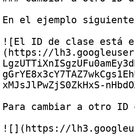
En el ejemplo siguiente
![El ID de clase está e
(https://lh3.googleuser
LgzUTTiXnISgzUFu0amEy3d
gGrYE8x3cY7TAZ7wkCgs1Eh
xMJsJlPwZjS0ZkHxS-nHbdO
Para cambiar a otro ID 
![](https://lh3.googleu