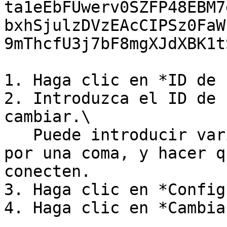
ta1eEbFUwerv0SZFP48EBM7
bxhSjulzDVzEAcCIPSz0FaW
9mThcfU3j7bF8mgXJdXBK1t
1. Haga clic en *ID de 
2. Introduzca el ID de 
cambiar.\

   Puede introducir varios ID de clase, separados 
por una coma, y hacer q
conecten.

3. Haga clic en *Config
4. Haga clic en *Cambiar