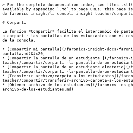
> For the complete documentation index, see [llms.txt](
available by appending `.md` to page URLs; this page is
de-faronics-insight/la-consola-insight-teacher/comparti
# Compartir

La función *Compartir* facilita el intercambio de panta
o compartir las pantallas de los estudiantes con el res
de la consola.

* [Compartir mi pantalla](/faronics-insight-docs/faroni
pantalla.md)&#x20;

* [Compartir la pantalla de un estudiante ](/faronics-i
teacher/compartir/compartir-la-pantalla-de-un-estudiant
* [Compartir la pantalla de un estudiante aleatorio](/f
teacher/compartir/compartir-la-pantalla-de-un-estudiant
* [Transferir archivo/carpeta a los estudiantes](/faron
teacher/compartir/transferir-archivo-carpeta-a-los-estu
* [Obtener archivo de los estudiantes](/faronics-insigh