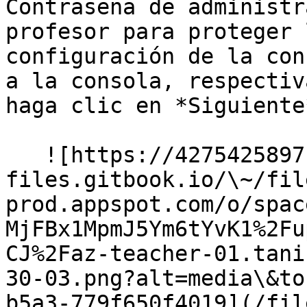
Contraseña de administr
profesor para proteger 
configuración de la con
a la consola, respectiv
haga clic en *Siguiente
   ![https://4275425897-
files.gitbook.io/\~/fil
prod.appspot.com/o/spac
MjFBx1MpmJ5Ym6tYvK1%2Fu
CJ%2Faz-teacher-01.tani
30-03.png?alt=media\&to
b5a3-779f650f4019](/fil