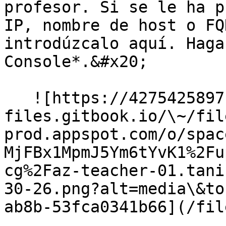
profesor. Si se le ha p
IP, nombre de host o FQ
introdúzcalo aquí. Haga
Console*.&#x20;

   ![https://4275425897-
files.gitbook.io/\~/fil
prod.appspot.com/o/spac
MjFBx1MpmJ5Ym6tYvK1%2Fu
cg%2Faz-teacher-01.tani
30-26.png?alt=media\&to
ab8b-53fca0341b66](/fil