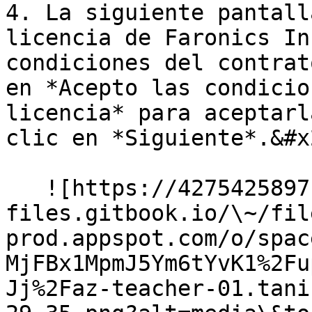
4. La siguiente pantall
licencia de Faronics In
condiciones del contrat
en *Acepto las condicio
licencia* para aceptarl
clic en *Siguiente*.&#x2
   ![https://4275425897-
files.gitbook.io/\~/fil
prod.appspot.com/o/spac
MjFBx1MpmJ5Ym6tYvK1%2Fu
Jj%2Faz-teacher-01.tani