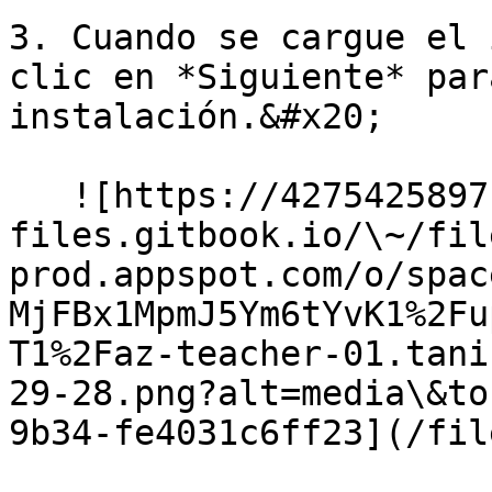
3. Cuando se cargue el 
clic en *Siguiente* par
instalación.&#x20;

   ![https://4275425897-
files.gitbook.io/\~/fil
prod.appspot.com/o/spac
MjFBx1MpmJ5Ym6tYvK1%2Fu
T1%2Faz-teacher-01.tani
29-28.png?alt=media\&to
9b34-fe4031c6ff23](/fil