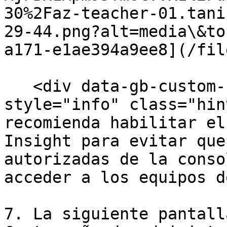
30%2Faz-teacher-01.tani
29-44.png?alt=media\&to
a171-e1ae394a9ee8](/fil
   <div data-gb-custom-block data-tag="hint" data-
style="info" class="hin
recomienda habilitar el
Insight para evitar que
autorizadas de la conso
acceder a los equipos d
7. La siguiente pantall