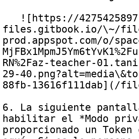
   ![https://4275425897-
files.gitbook.io/\~/fil
prod.appspot.com/o/spac
MjFBx1MpmJ5Ym6tYvK1%2Fu
RN%2Faz-teacher-01.tani
29-40.png?alt=media\&to
88fb-13616f111dab](/fil
6. La siguiente pantall
habilitar el *Modo priv
proporcionado un Token 