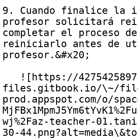
9. Cuando finalice la i
profesor solicitará rei
completar el proceso de
reiniciarlo antes de ut
profesor.&#x20;

   ![https://4275425897-
files.gitbook.io/\~/fil
prod.appspot.com/o/spac
MjFBx1MpmJ5Ym6tYvK1%2Fu
wj%2Faz-teacher-01.tani
30-44.png?alt=media\&to