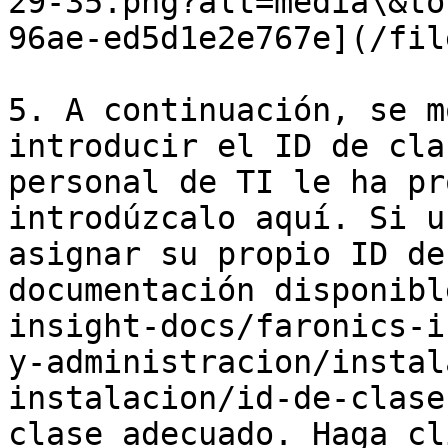
29-35.png?alt=media\&to
96ae-ed5d1e2e767e](/fil
5. A continuación, se m
introducir el ID de cla
personal de TI le ha pr
introdúzcalo aquí. Si u
asignar su propio ID de
documentación disponibl
insight-docs/faronics-i
y-administracion/instal
instalacion/id-de-clase
clase adecuado. Haga cl