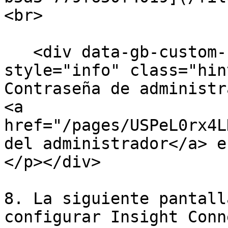
<br>

   <div data-gb-custom-block data-tag="hint" data-
style="info" class="hin
Contraseña de administr
<a 
href="/pages/USPeL0rx4L
del administrador</a> e
</p></div>

8. La siguiente pantall
configurar Insight Conn