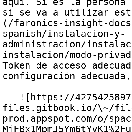
aquí. Si es la persona 
si se va a utilizar est
(/faronics-insight-docs
spanish/instalacion-y-
administracion/instalac
instalacion/modo-privad
Token de acceso adecuad
configuración adecuada,
   ![https://4275425897-
files.gitbook.io/\~/fil
prod.appspot.com/o/spac
MjFBx1MpmJ5Ym6tYvK1%2Fu