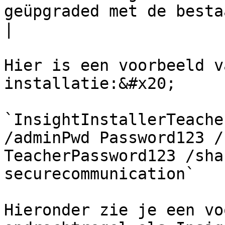
geüpgraded met de bestaande instellingen.                                                                                                                                                                                                 
|

Hier is een voorbeeld v
installatie:&#x20;

`InsightInstallerTeache
/adminPwd Password123 /
TeacherPassword123 /sha
securecommunication`

Hieronder zie je een vo