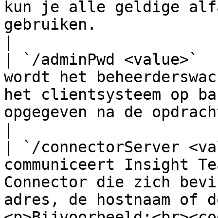
kun je alle geldige alf
gebruiken.                                                                                                                                                                                                                                                                                                                    
|

| `/adminPwd <value>`  
wordt het beheerderswac
het clientsysteem op ba
opgegeven na de opdrachtregelschakelaar.                                                                                                                                                                        
|

| `/connectorServer <va
communiceert Insight Te
Connector die zich bevi
adres, de hostnaam of d
<p>Bijvoorbeeld:<br><co