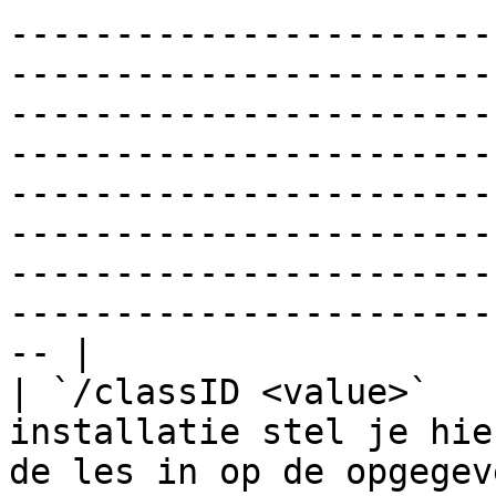
-----------------------
-----------------------
-----------------------
-----------------------
-----------------------
-----------------------
-----------------------
-----------------------
-- |

| `/classID <value>`   
installatie stel je hie
de les in op de opgegev