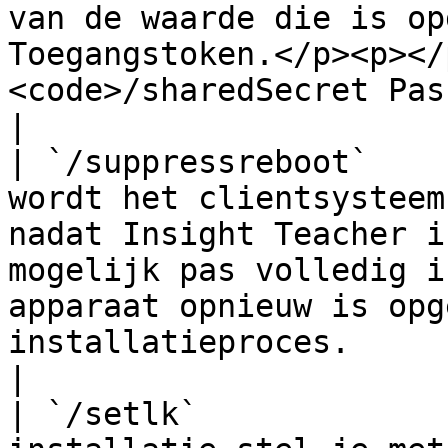
van de waarde die is op
Toegangstoken.</p><p></
<code>/sharedSecret Password123</code></p>                                                                                                                                     
|

| `/suppressreboot`    
wordt het clientsysteem
nadat Insight Teacher i
mogelijk pas volledig i
apparaat opnieuw is opg
installatieproces.                                                                                                                                                                                                                                                                     
|

| `/setlk`             