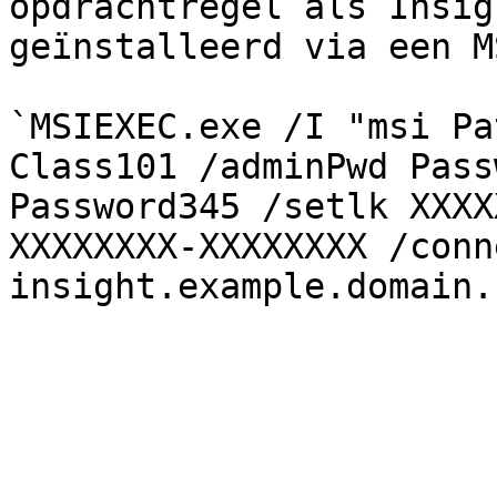
opdrachtregel als Insig
geïnstalleerd via een M
`MSIEXEC.exe /I "msi Pa
Class101 /adminPwd Pass
Password345 /setlk XXXX
XXXXXXXX-XXXXXXXX /conn