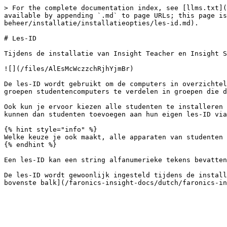
> For the complete documentation index, see [llms.txt](
available by appending `.md` to page URLs; this page is
beheer/installatie/installatieopties/les-id.md).

# Les-ID

Tijdens de installatie van Insight Teacher en Insight S
![](/files/AlEsMcWczzchRjhYjmBr)

De les-ID wordt gebruikt om de computers in overzichtel
groepen studentencomputers te verdelen in groepen die d
Ook kun je ervoor kiezen alle studenten te installeren 
kunnen dan studenten toevoegen aan hun eigen les-ID via
{% hint style="info" %}

Welke keuze je ook maakt, alle apparaten van studenten 
{% endhint %}

Een les-ID kan een string alfanumerieke tekens bevatten
De les-ID wordt gewoonlijk ingesteld tijdens de install