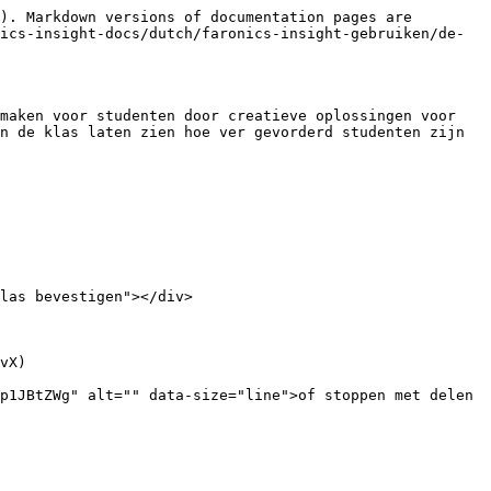
). Markdown versions of documentation pages are 
ics-insight-docs/dutch/faronics-insight-gebruiken/de-
maken voor studenten door creatieve oplossingen voor 
n de klas laten zien hoe ver gevorderd studenten zijn 
las bevestigen"></div>

vX)

p1JBtZWg" alt="" data-size="line">of stoppen met delen 