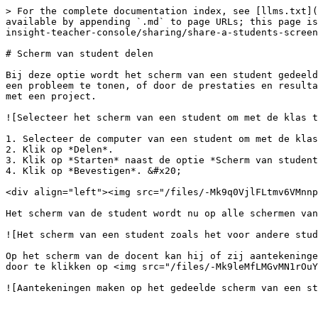
> For the complete documentation index, see [llms.txt](
available by appending `.md` to page URLs; this page is
insight-teacher-console/sharing/share-a-students-screen
# Scherm van student delen

Bij deze optie wordt het scherm van een student gedeeld
een probleem te tonen, of door de prestaties en resulta
met een project.

![Selecteer het scherm van een student om met de klas t
1. Selecteer de computer van een student om met de klas
2. Klik op *Delen*.

3. Klik op *Starten* naast de optie *Scherm van student
4. Klik op *Bevestigen*. &#x20;

<div align="left"><img src="/files/-Mk9q0VjlFLtmv6VMnnp
Het scherm van de student wordt nu op alle schermen van
![Het scherm van een student zoals het voor andere stud
Op het scherm van de docent kan hij of zij aantekeninge
door te klikken op <img src="/files/-Mk9leMfLMGvMN1rOuY