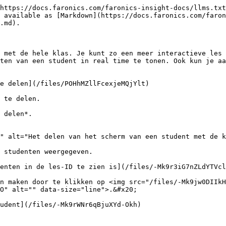
https://docs.faronics.com/faronics-insight-docs/llms.txt
 available as [Markdown](https://docs.faronics.com/faron
.md).

 met de hele klas. Je kunt zo een meer interactieve les 
ten van een student in real time te tonen. Ook kun je aa
e delen](/files/POHhMZllFcexjeMQjYlt)

 te delen.

 delen*.

" alt="Het delen van het scherm van een student met de k
 studenten weergegeven.

enten in de les-ID te zien is](/files/-Mk9r3iG7nZLdYTVcl
n maken door te klikken op <img src="/files/-Mk9jw0DIIkH
O" alt="" data-size="line">.&#x20;
