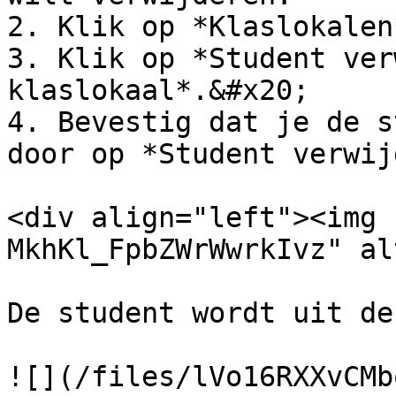
2. Klik op *Klaslokalen*
3. Klik op *Student ver
klaslokaal*.&#x20;

4. Bevestig dat je de s
door op *Student verwij
<div align="left"><img 
MkhKl_FpbZWrWwrkIvz" al
De student wordt uit de
![](/files/lVo16RXXvCMb