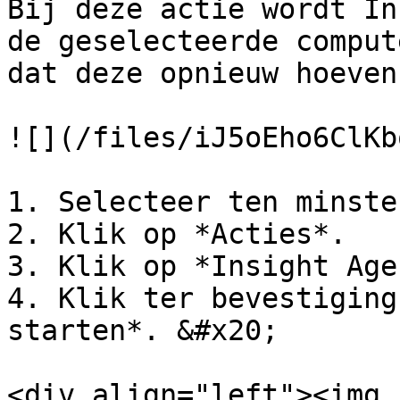
Bij deze actie wordt In
de geselecteerde comput
dat deze opnieuw hoeven
![](/files/iJ5oEho6ClKb
1. Selecteer ten minste
2. Klik op *Acties*.

3. Klik op *Insight Age
4. Klik ter bevestiging
starten*. &#x20;

<div align="left"><img 