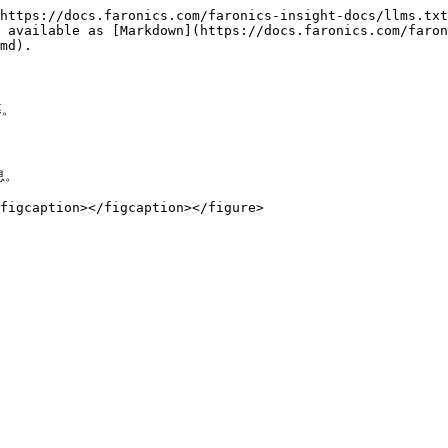
https://docs.faronics.com/faronics-insight-docs/llms.txt
 available as [Markdown](https://docs.faronics.com/faron
md).

。

。

figcaption></figcaption></figure>
