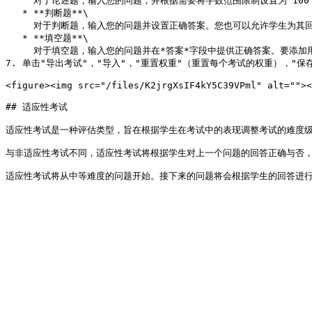
     对于论述题，输入您的问题，并根据需要将字数范围限制设置为 100 至 999 字之间。

   * **判断题**\

     对于判断题，输入您的问题并设置正确答案。您也可以允许学生为其回答添加解释，并将字数范围限制设置为 100 至 999 字之间。

   * **填空题**\

     对于填空题，输入您的问题并在*答案*字段中提供正确答案。要添加用于填写答案的空白，请单击"添加空白"，或者输入单个下划线 (\_) 字符。

7. 单击"导出考试"，"导入"，"重置权重"（重置每个考试的权重），"保存考
<figure><img src="/files/K2jrgXsIF4kY5C39VPml" alt=""><
## 适应性考试

适应性考试是一种评估类型，旨在根据学生在考试中的表现调整考试的难度级
与非适应性考试不同，适应性考试将根据学生对上一个问题的回答正确与否，