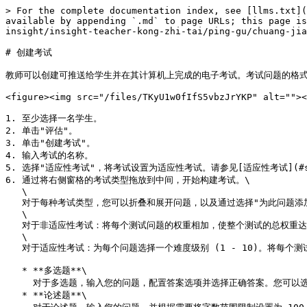
> For the complete documentation index, see [llms.txt](
available by appending `.md` to page URLs; this page is
insight/insight-teacher-kong-zhi-tai/ping-gu/chuang-jia
# 创建考试

教师可以创建可推送给学生并在其计算机上完成的电子考试。考试问题的格式
<figure><img src="/files/TKyU1w0fIfS5vbzJrYKP" alt=""><
1. 至少选择一名学生。

2. 单击"评估"。

3. 单击"创建考试"。

4. 输入考试的名称。

5. 选择"适应性考试"，将考试设置为适应性考试。请参见[适应性考试](#shi-y
6. 通过将右侧窗格的考试类型拖放到中间，开始构建考试。\

   \

   对于每种考试类型，您可以折叠和展开问题，以及通过选择"为此问题添加图片"并单击"上传"，来向考试问题添加图片。\

   \

   对于非适应性考试：将每个测试问题的权重相加，使整个测试的总权重达到 100%。例如，如果您为多选题设置了 40% 的权重，这将在最终结果中占 40% 的权重。\

   \

   对于适应性考试：为每个问题选择一个难度级别 (1 - 10)。将每个测试问题的权重相加，使整个测试的总权重达到 100%。

   * **多选题**\

     对于多选题，输入您的问题，配置答案选项并选择正确答案。您可以选择允许一个或多个正确答案。单击 "+ 添加选项"，为学生添加更多可供选择的选项。

   * **论述题**\
