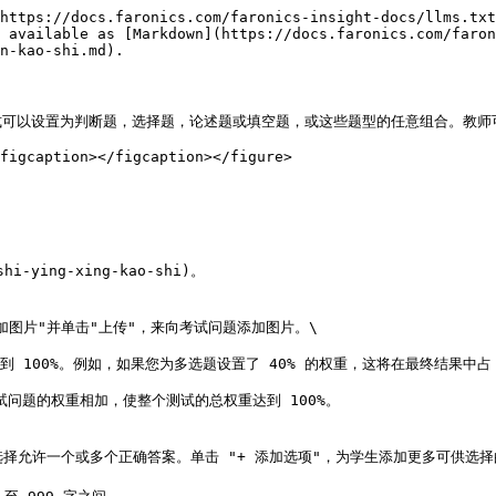
https://docs.faronics.com/faronics-insight-docs/llms.txt
 available as [Markdown](https://docs.faronics.com/faron
n-kao-shi.md).

可以设置为判断题，选择题，论述题或填空题，或这些题型的任意组合。教师可以
figcaption></figcaption></figure>

ing-xing-kao-shi)。
