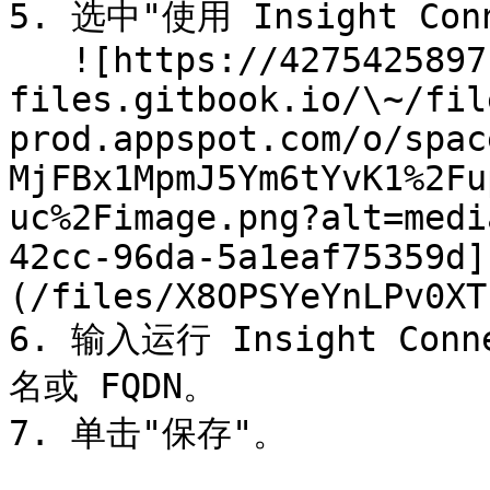
5. 选中"使用 Insight Co
   ![https://4275425897-
files.gitbook.io/\~/fil
prod.appspot.com/o/spac
MjFBx1MpmJ5Ym6tYvK1%2Fu
uc%2Fimage.png?alt=medi
42cc-96da-5a1eaf75359d]
(/files/X8OPSYeYnLPv0XT
6. 输入运行 Insight Co
名或 FQDN。

7. 单击"保存"。
